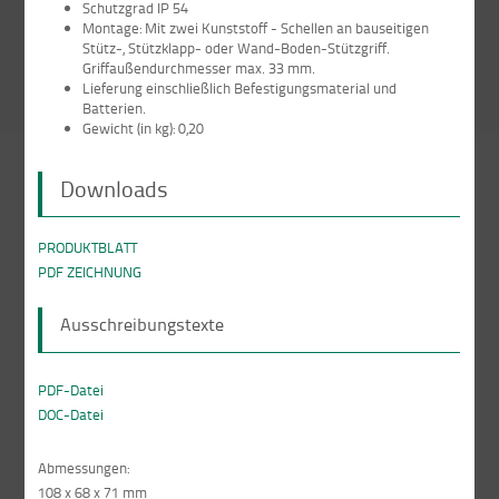
Schutzgrad IP 54
Montage: Mit zwei Kunststoff - Schellen an bauseitigen
Stütz-, Stützklapp- oder Wand-Boden-Stützgriff.
Griffaußendurchmesser max. 33 mm.
Lieferung einschließlich Befestigungsmaterial und
Batterien.
Gewicht (in kg): 0,20
Downloads
PRODUKTBLATT
PDF ZEICHNUNG
Ausschreibungstexte
PDF-Datei
DOC-Datei
Abmessungen:
108 x 68 x 71 mm